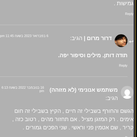
גמישות .
Reply
6 בפברואר 2023 בשעה 11:45 pm
דרור מרום |
הגיב:
תודה דותן. מילים וסיפור יפה.
Reply
16 בנובמבר 2022 בשעה 6:13
משתמש אנונימי (לא מזוהה)
pm
הגיב:
הגשם והחורף בשבילי זה חיים , הקיץ בשבילי זה חום
אימים . רק המזגן מציל . אם תחזור מהים , רטוב כזה ,
קריר , שם אטמין פני וראשי . שני הפכים גמורים .