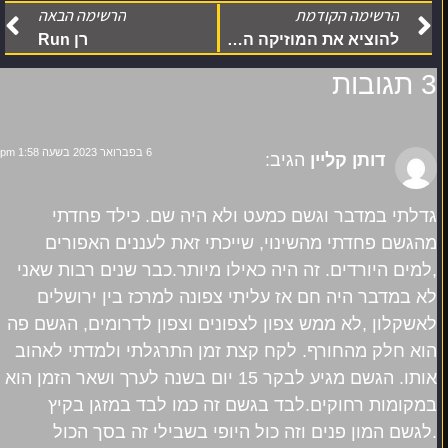
הרשימה הקודמת
הרשימה הבאה
להוציא את המוזיקה המזרחבית מחוץ לחוק
רן Run
3 תגובות
6 בפברואר 2023 בשעה 1:58 pm
דותן קליין
הגיב:
גדלתי במדבר וגשם כמעט ולא היה שם. כילד פחדתי
מהגשם פחדתי מהשינוי, שייכתי זאת לעננים האפורים
,למים היורדים. זה היה כאילו מיותר.כבר שנים רבות שאני
לא במדבר היה חם אז עליתי צפונה למרכז בין ירושלים
לאשקלון ,לא ממש צפון לצפונים וצפון לדרומים, הגשם פה
הוא חלק מהחורף. לקח קצת זמן התרגלתי ולמדתי לאהוב
אותו. הגשם מגיע לבקר 15 יום בשנה לערך ושאר הזמן הוא
במקומות רחוקים.לבד בגשם זה כמו לבד במזגן בקיץ
.לגשם המון פנים וזה כול היופי בשבילי זה בסך הכול