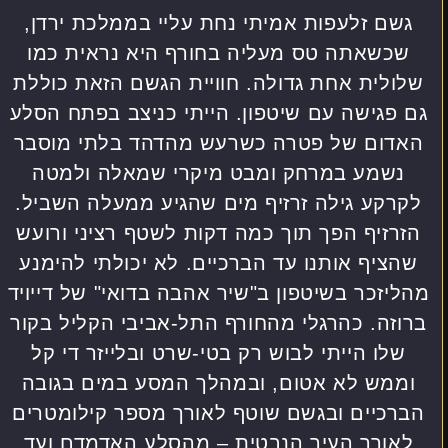
גשם זלעפות אמיתי נחת עליי בממלכת ירדן,
שכשאתה טס מעליה בחורף היא נראית כמו
שלולית אחת גדולה. חוויית הגשם הזאת כוללת
גם פגישה עם שיטפון. הייתי כניצב בפתח הסלע
האדום של פטרה כשרעש מהדהד בלתי מוסבר
נשמע במרחק ומבט מיקרי שמאלה ולמטה
לקרקע גילה זרזיף מים שהגיע ממעלה השביל.
הזרזיף הפך תוך כמה דקות לשטף רציני ורועש
שהציף אותנו עד הברכיים. לא יכולתי להימנע
מהליזכר בשיטפון ב"שיר אהבה בדואי" של דייויד
ברוזה. כהרגלי מהחורף התל-אביבי הקליל בקור
שלו הייתי לבוש רק בטי-שרט ובלייזר די קל
וממש לא אטום, ובמהלך המסע במים בגובה
הברכיים ובגשם שוטף לאורך מספר קילומטרים
לאורך העיר הנבטית – מהסלע האדמדם ועד