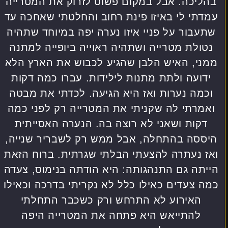
בהליכה. אבל במקום פשוט לזרוק את המטרייה
עמדתי לי באיזו פינת רחוב והחלטתי שאחכה עד
שתעבור על פניי איזו נערה יפה במיוחד שתהיה
נטולת מטרייה ושתהיה ראוייה ביופייה למתנה
ממני, האיש הלבן שהגיע לכבוש את הארץ הלא
ידועה ולתת מתנות לילידות. עברו כמה דקות
וכמה נערות ואז היא הגיעה. לכדתי את מבטה
ואמרתי לה שקניתי את המטרייה רק לפני כמה
דקות ושאני לא רוצה בה. הנערה האסייתית
היססה בהתחלה, אבל ממש רק לשבריר שנייה,
ואז נעתרה להצעתי הבלתי שגרתית. ברוח הזאת
הייתה גם התנהגותה: היא הודתה בנימוס, צעדה
כמה צעדים כאילו כלל לא נקריתי בדרכה וכאילו
האירוע לא התרחש ורק כשכבר התחלתי
להתייאש היא פתחה את המטרייה היפה